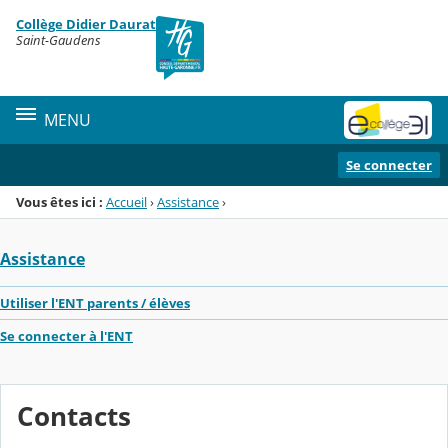
Panneau de gestion des cookies
Collège Didier Daurat
Menu de la rubrique
Contenu
Saint-Gaudens
MENU
Se connecter
Vous êtes ici :
Accueil
›
Assistance
›
Assistance
Utiliser l'ENT parents / élèves
Se connecter à l'ENT
Contacts