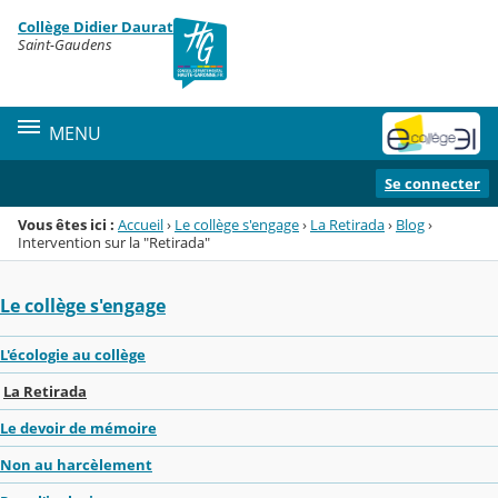
Panneau de gestion des cookies
Collège Didier Daurat
Menu de la rubrique
Contenu
Saint-Gaudens
MENU
Se connecter
Vous êtes ici :
Accueil
›
Le collège s'engage
›
La Retirada
›
Blog
›
Intervention sur la "Retirada"
Le collège s'engage
L'écologie au collège
La Retirada
Le devoir de mémoire
Non au harcèlement