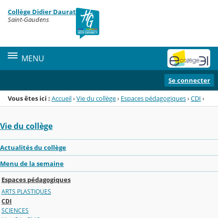
Panneau de gestion des cookies
Collège Didier Daurat
Menu de la rubrique
Contenu
Saint-Gaudens
MENU
Se connecter
Vous êtes ici :
Accueil
›
Vie du collège
›
Espaces pédagogiques
›
CDI
›
Vie du collège
Actualités du collège
Menu de la semaine
Espaces pédagogiques
ARTS PLASTIQUES
CDI
SCIENCES